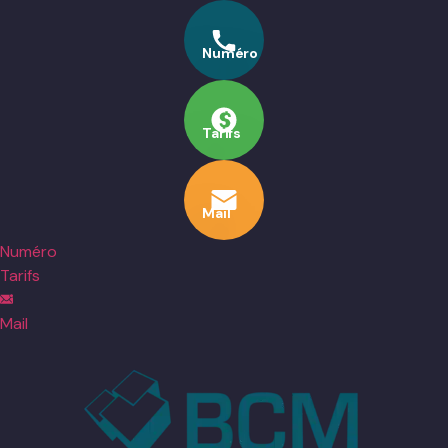
Aller
au
Numéro
contenu
Tarifs
Mail
Numéro
Tarifs
Mail