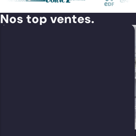
Nos top ventes.
Bureaux Modulaires
É