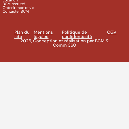
Location
BCM recrute!
Obtenir mon devis
Contacter BCM
Plan du
Mentions
Politique de
CGV
site
légales
confidentialité
2026, Conception et réalisation par BCM &
Comm 360