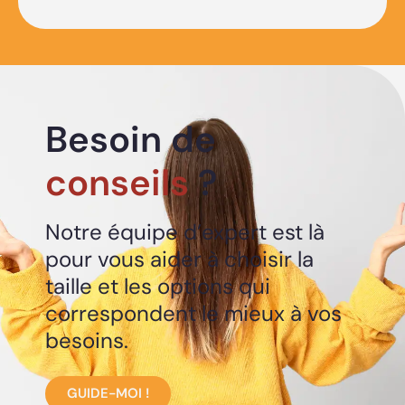
Besoin de
conseils
?
Notre équipe d’expert est là
pour vous aider à choisir la
taille et les options qui
correspondent le mieux à vos
besoins.
GUIDE-MOI !