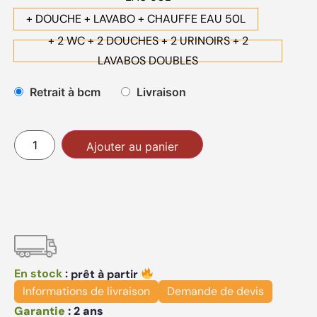
+ DOUCHE + LAVABO + CHAUFFE EAU 50L
+ 2 WC + 2 DOUCHES + 2 URINOIRS + 2
LAVABOS DOUBLES
Retrait à bcm
Livraison
Alternative:
Ajouter au panier
En stock
:
prêt à partir
Informations de livraison
Demande de devis
Garantie
:
2 ans